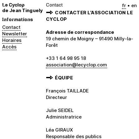
Contact
Le Cyclop
fr
en
de Jean Tinguely
CONTACTER L’ASSOCIATION LE
Informations
CYCLOP
Contact
Adresse de correspondance
Newsletter
19 chemin de Moigny – 91490 Milly-la-
Horaires
Forêt
Accès
+33 1 64 98 95 18
association@lecyclop.com
ÉQUIPE
François TAILLADE
Directeur
Julie SEIDEL
Administratrice
Léa GIRAUX
Responsable des publics